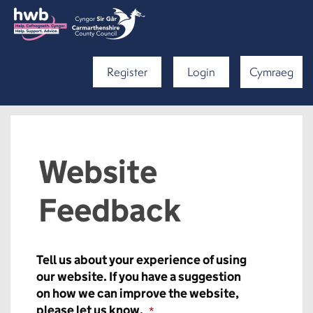
Register
Login
Cymraeg