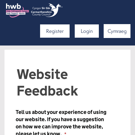
Register
Login
Cymraeg