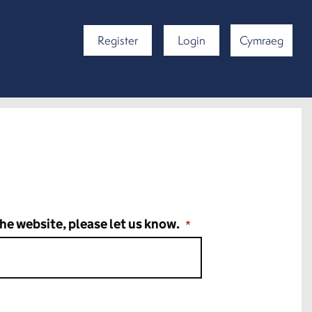
Register
Login
Cymraeg