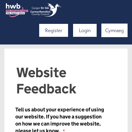
Register
Login
Cymraeg