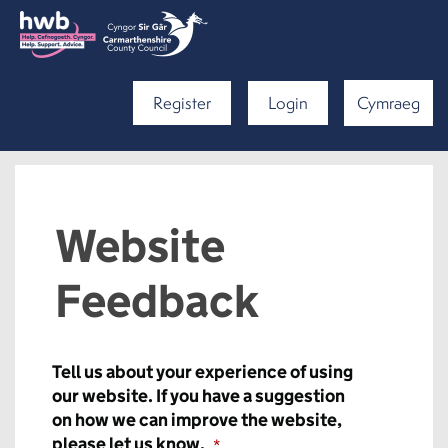
Register
Login
Cymraeg