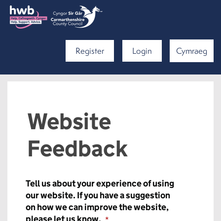
Register
Login
Cymraeg