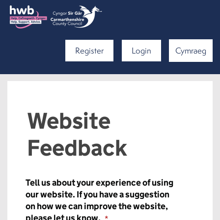
Register
Login
Cymraeg