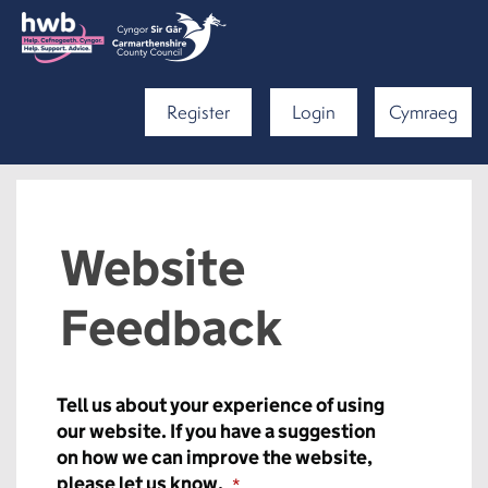
Register
Login
Cymraeg