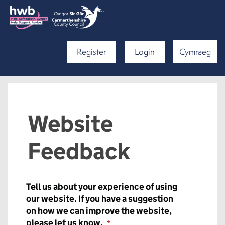
Register
Login
Cymraeg