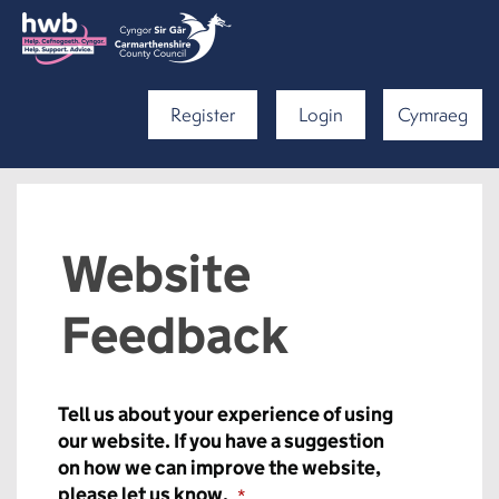
Register
Login
Cymraeg