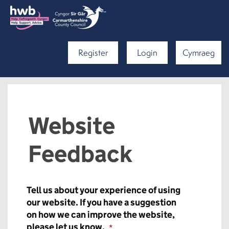
Register
Login
Cymraeg