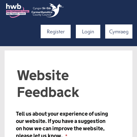
Register
Login
Cymraeg