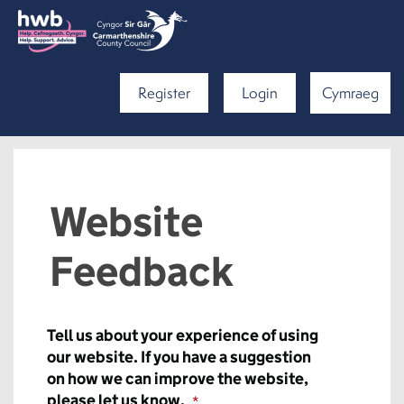
Register
Login
Cymraeg