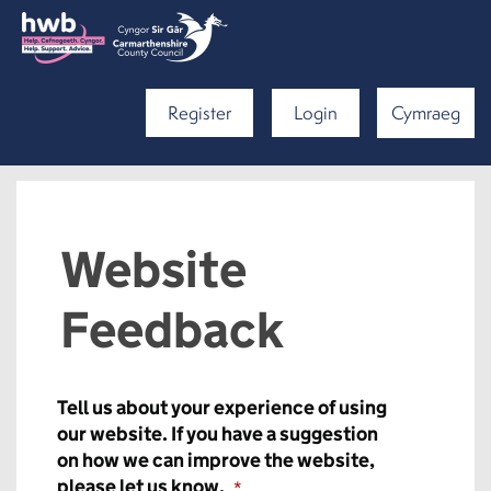
Register
Login
Cymraeg