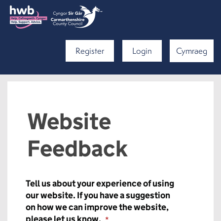
Register
Login
Cymraeg