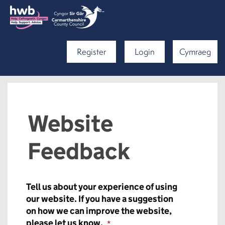
Register
Login
Cymraeg