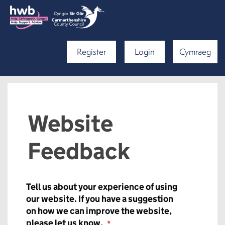
Register
Login
Cymraeg