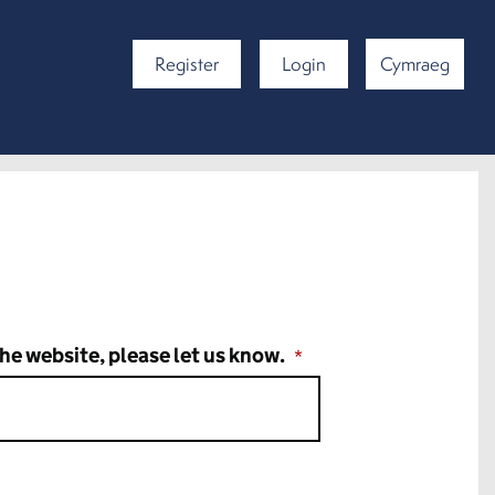
Register
Login
Cymraeg