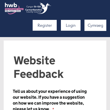
Register
Login
Cymraeg