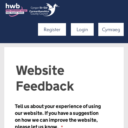
Register
Login
Cymraeg