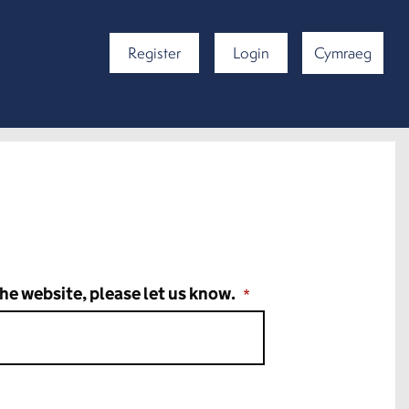
Register
Login
Cymraeg