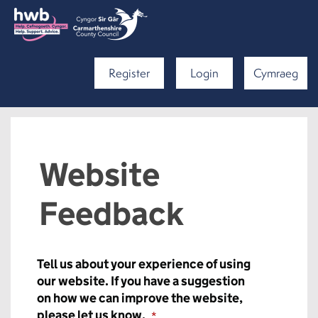
Register
Login
Cymraeg