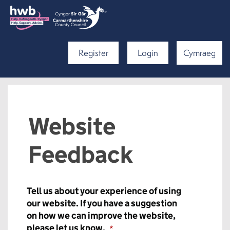
Register
Login
Cymraeg