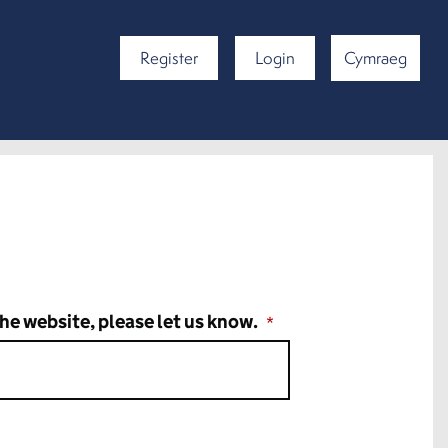
Register
Login
Cymraeg