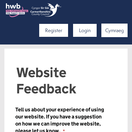
Register
Login
Cymraeg