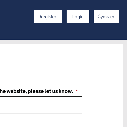
Register
Login
Cymraeg