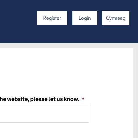
Register
Login
Cymraeg