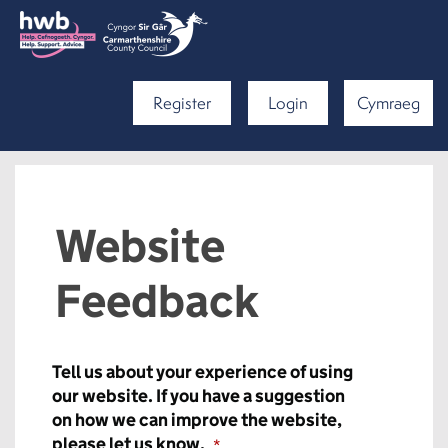
Register
Login
Cymraeg