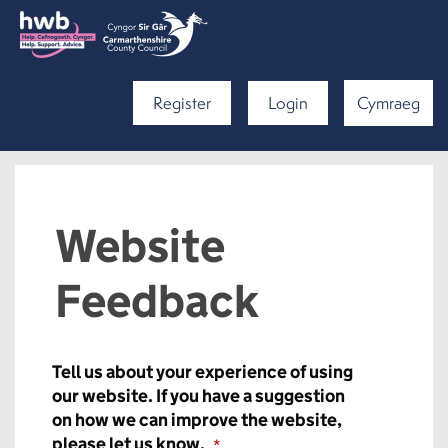
Register
Login
Cymraeg