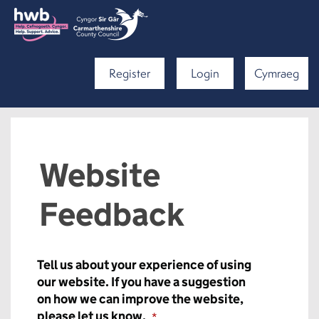
Register
Login
Cymraeg