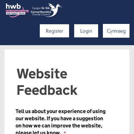
Register
Login
Cymraeg