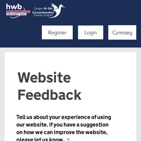
Register
Login
Cymraeg