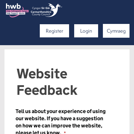
Register
Login
Cymraeg