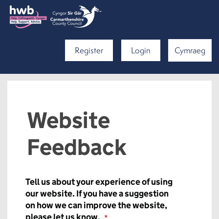
Register
Login
Cymraeg