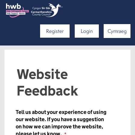
Register
Login
Cymraeg