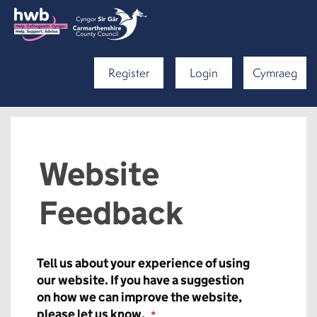
Register
Login
Cymraeg