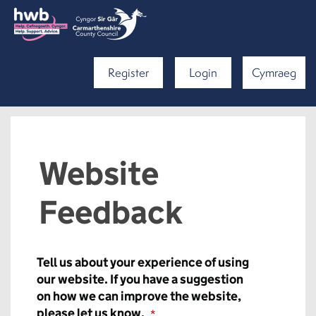
Register
Login
Cymraeg