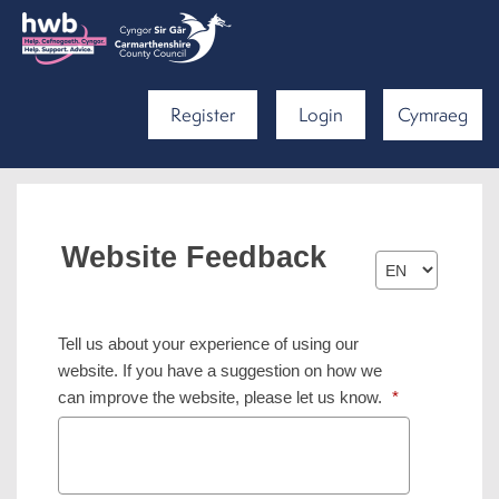
Register
Login
Cymraeg