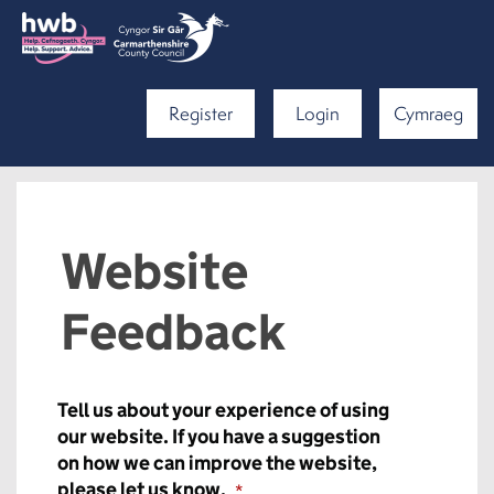
Register
Login
Cymraeg