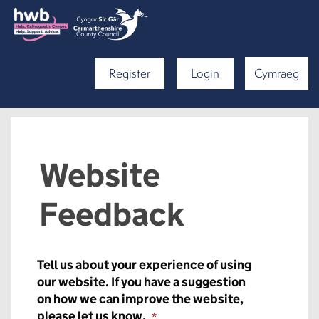
Register
Login
Cymraeg