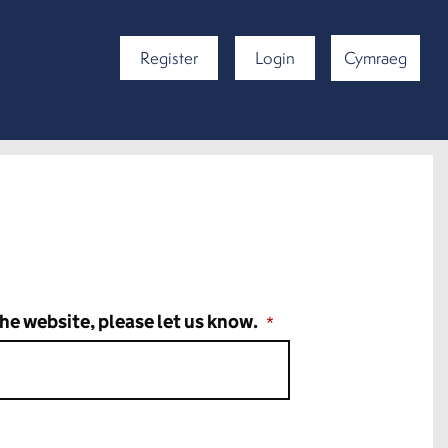
Register
Login
Cymraeg