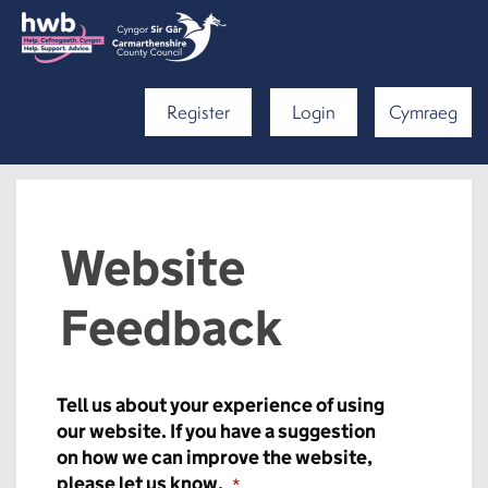
Register
Login
Cymraeg