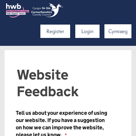
Register
Login
Cymraeg