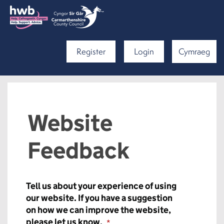
Register
Login
Cymraeg