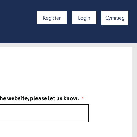
Register
Login
Cymraeg