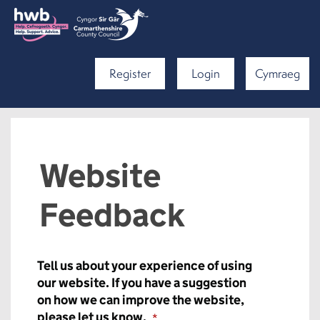
Register
Login
Cymraeg