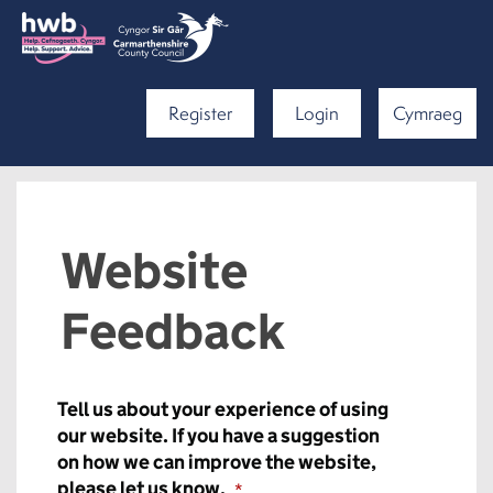
Register
Login
Cymraeg