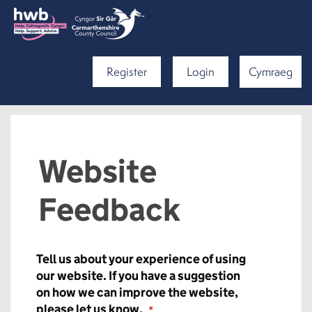
Register
Login
Cymraeg