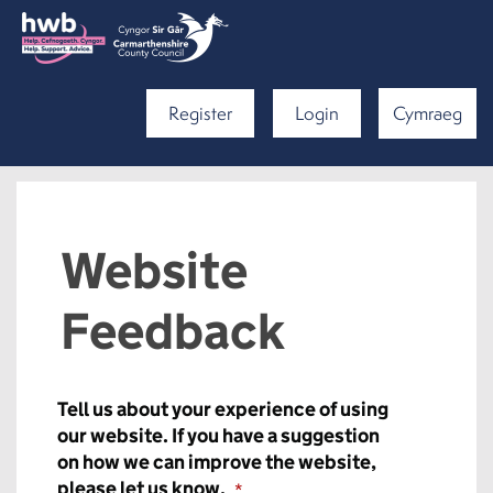
Register
Login
Cymraeg