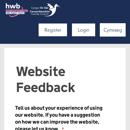
Register
Login
Cymraeg